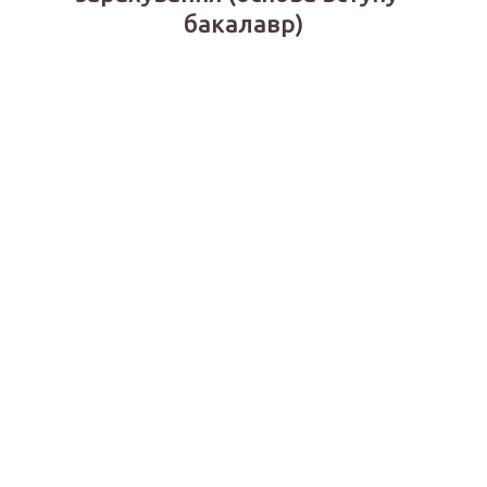
Список рекомендованих до
зарахування (основа вступу -
бакалавр)