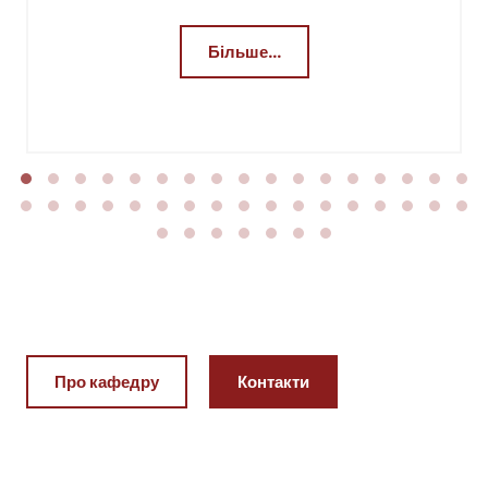
професор, заслужений учитель України, відмінник
освіти України, магістр з публічного управління та
адміністрування
Більше...
Про кафедру
Контакти