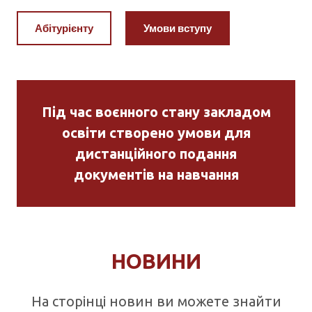
6. Копія військового квитка або посвідчення про
приписку для військовозобов’язаних.
Абітурієнту
Умови вступу
Під час воєнного стану закладом
освіти створено умови для
дистанційного подання
документів на навчання
НОВИНИ