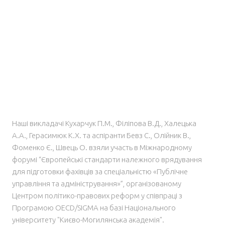
Наші викладачі Кухарчук П.М., Філіпова В.Д., Халецька
А.А., Герасимюк К.Х. та аспіранти Бевз С., Олійник В.,
Фоменко Є., Швець О. взяли участь в Міжнародному
форумі “Європейські стандарти належного врядування
для підготовки фахівців за спеціальністю «Публічне
управління та адміністрування»”, організованому
Центром політико-правових реформ у співпраці з
Програмою OECD/SIGMA на базі Національного
університету "Києво-Могилянська академія".