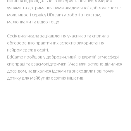
питання відповідального використання нейромереж
учнями та дотримання ними академічної доброчесності;
можливості сервісу UDream у роботі з текстом,
малюнками та відео тощо.
Сесія викликала зацікавлення учасників та сприяла
обговоренню практичних аспектів використання
нейромереж в освіті.
EdCamp пройшов у доброзичливій, відкритій атмосфері
співпраці та взаємопідтримки. Учасники активно ділилися
досвідом, надихалися ідеями та знаходили нові точки
дотику для майбутніх освітніх ініціатив.