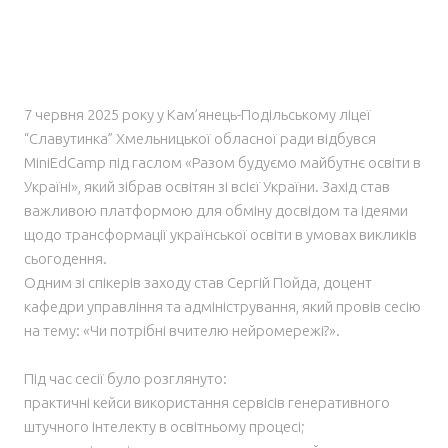
7 червня 2025 року у Кам’янець-Подільському ліцеї
“Славутинка” Хмельницької обласної ради відбувся
MiniEdCamp під гаслом «Разом будуємо майбутнє освіти в
Україні», який зібрав освітян зі всієї України. Захід став
важливою платформою для обміну досвідом та ідеями
щодо трансформації української освіти в умовах викликів
сьогодення.
Одним зі спікерів заходу став Сергій Пойда, доцент
кафедри управління та адміністрування, який провів сесію
на тему: «Чи потрібні вчителю нейромережі?».
Під час сесії було розглянуто:
практичні кейси використання сервісів генеративного
штучного інтелекту в освітньому процесі;