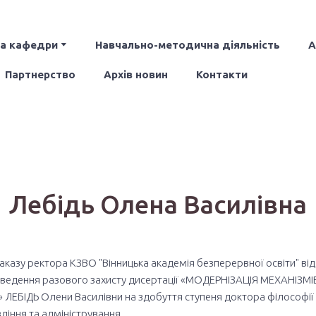
ка кафедри
Навчально-методична діяльність
А
Партнерство
Архів новин
Контакти
Лебідь Олена Василівна
казу ректора КЗВО "Вінницька академія безперервної освіти" від 2
проведення разового захисту дисертації «МОДЕРНІЗАЦІЯ МЕХАНІЗ
ІДЬ Олени Василівни на здобуття ступеня доктора філософії в 
ління та адміністрування.