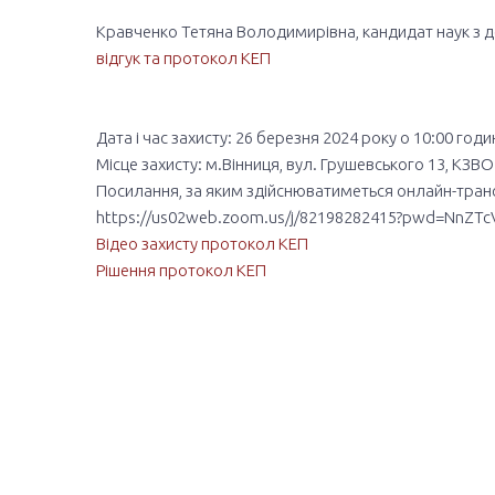
Кравченко Тетяна Володимирівна, кандидат наук з 
відгук
та протокол
КЕП
Дата і час захисту: 26 березня 2024 року о 10:00 годи
Місце захисту: м.Вінниця, вул. Грушевського 13, КЗВ
Посилання, за яким здійснюватиметься онлайн-транс
https://us02web.zoom.us/j/82198282415?pwd=NnZ
Відео захисту
протокол
КЕП
Рішення
протокол
КЕП