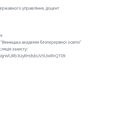
державного управління, доцент
ні
О "Вінницька академія безперервної освіти"
ляція захисту:
TcVgrWlJRb3UyRHdsbUV5UWRrQT09