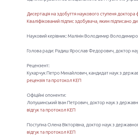
Дисертація на здобуття наукового ступеня доктора 
Кваліфікований підпис здобувача, яким підписано д
Науковий керівник: Малінін Володимир Володимиров
Голова ради: Радиш Ярослав Федорович, доктор нау
Рецензент:
Кухарчук Петро Михайлович, кандидат наук з держав
рецензія
та
протокол
КЕП
Офіційні опоненти:
Лопушинський Іван Петрович, доктор наук з держав
відгук
та
протокол
КЕП
Поступна Олена Вікторівна, доктор наук з державно
відгук
та
протокол
КЕП